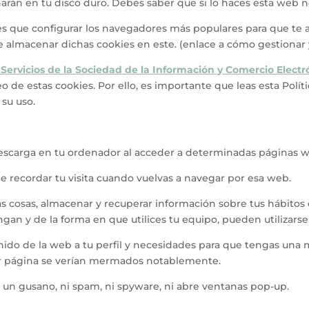
arán en tu disco duro. Debes saber que si lo haces esta web 
nes que configurar los navegadores más populares para que te 
e almacenar dichas cookies en este. (enlace a cómo gestionar y
e Servicios de la Sociedad de la Información y Comercio Electr
 de estas cookies. Por ello, es importante que leas esta Polí
su uso.
descarga en tu ordenador al acceder a determinadas páginas 
e recordar tu visita cuando vuelvas a navegar por esa web.
ras cosas, almacenar y recuperar información sobre tus hábitos
n y de la forma en que utilices tu equipo, pueden utilizarse
enido de la web a tu perfil y necesidades para que tengas una
ier página se verían mermados notablemente.
i un gusano, ni spam, ni spyware, ni abre ventanas pop-up.